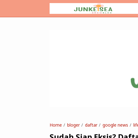
Home
bloger
daftar
google news
lif
Sudah Siap Eksis? Daft