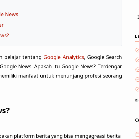
gle News
er
ews?
L
ah belajar tentang
Google Analytics
, Google Search
jar Google News. Apakah itu Google News? Terdengar
memiliki manfaat untuk menunjang profesi seorang
S
ws?
C
kan platform berita yang bisa mengagreasi berita