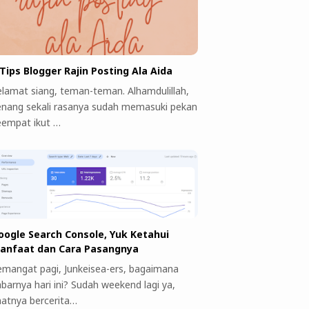
 Tips Blogger Rajin Posting Ala Aida
elamat siang, teman-teman. Alhamdulillah,
enang sekali rasanya sudah memasuki pekan
eempat ikut …
oogle Search Console, Yuk Ketahui
anfaat dan Cara Pasangnya
emangat pagi, Junkeisea-ers, bagaimana
abarnya hari ini? Sudah weekend lagi ya,
aatnya bercerita…