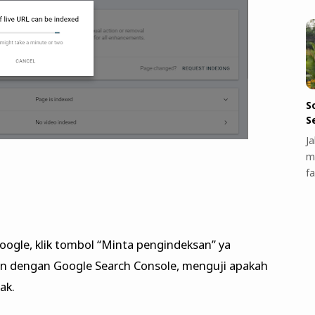
S
S
J
m
f
i Google, klik tombol “Minta pengindeksan” ya
an dengan Google Search Console, menguji apakah
ak.