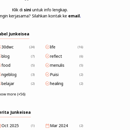
Klik di
sini
untuk info lengkap.
Ingin kerjasama? Silahkan kontak ke
email
.
abel Junkeisea
30dwc
life
24
16
blog
reflect
7
6
food
menulis
5
5
ngeblog
Puisi
3
2
belajar
healing
2
2
how more (+56)
erita Junkeisea
Oct 2025
Mar 2024
(1)
(2)