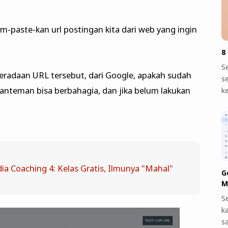
m-paste-kan url postingan kita dari web yang ingin
8
S
radaan URL tersebut, dari Google, apakah sudah
s
manteman bisa berbahagia, dan jika belum lakukan
k
ia Coaching 4: Kelas Gratis, Ilmunya "Mahal"
G
M
S
k
s