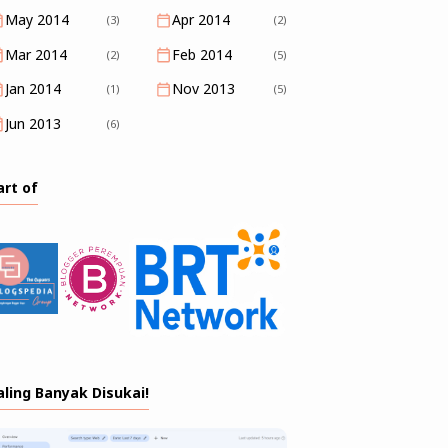
May 2014
Apr 2014
(3)
(2)
Mar 2014
Feb 2014
(2)
(5)
Jan 2014
Nov 2013
(1)
(5)
Jun 2013
(6)
art of
aling Banyak Disukai!