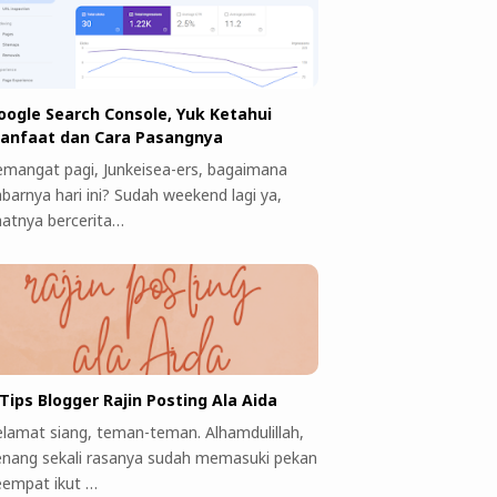
oogle Search Console, Yuk Ketahui
anfaat dan Cara Pasangnya
emangat pagi, Junkeisea-ers, bagaimana
abarnya hari ini? Sudah weekend lagi ya,
aatnya bercerita…
 Tips Blogger Rajin Posting Ala Aida
elamat siang, teman-teman. Alhamdulillah,
enang sekali rasanya sudah memasuki pekan
eempat ikut …