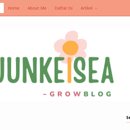
Home
About Me
Daftar Isi
Artikel
S