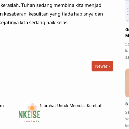
ja keraslah, Tuhan sedang membina kita menjadi
ian kesabaran, kesulitan yang tiada habisnya dan
ejatinya kita sedang naik kelas.
G
M
S
k
s
Newer ›
8
ru
Istirahat Untuk Memulai Kembali
S
s
k