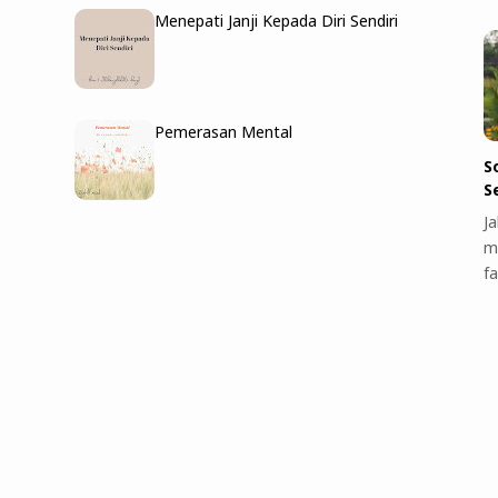
Menepati Janji Kepada Diri Sendiri
Pemerasan Mental
S
S
J
m
f