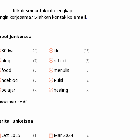
Klik di
sini
untuk info lengkap.
Ingin kerjasama? Silahkan kontak ke
email
.
abel Junkeisea
30dwc
life
24
16
blog
reflect
7
6
food
menulis
5
5
ngeblog
Puisi
3
2
belajar
healing
2
2
how more (+56)
erita Junkeisea
Oct 2025
Mar 2024
(1)
(2)