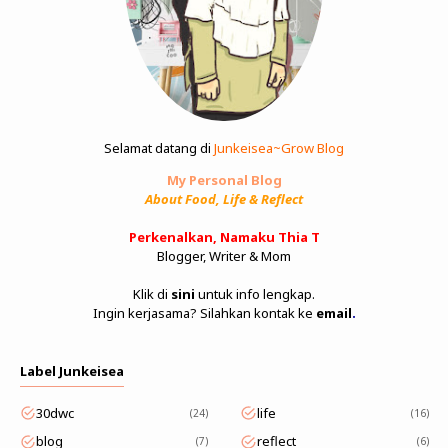
Selamat datang di
Junkeisea~Grow Blog
My Personal Blog
About Food, Life & Reflect
Perkenalkan, Namaku Thia T
Blogger, Writer & Mom
Klik di
sini
untuk info lengkap.
Ingin kerjasama? Silahkan kontak ke
email
.
Label Junkeisea
30dwc
life
24
16
blog
reflect
7
6