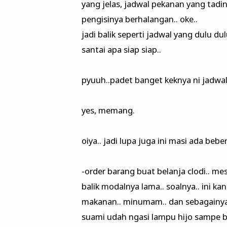
yang jelas, jadwal pekanan yang tadiny
pengisinya berhalangan.. oke..
jadi balik seperti jadwal yang dulu du
santai apa siap siap..
pyuuh..padet banget keknya ni jadwal 
yes, memang.
oiya.. jadi lupa juga ini masi ada be
-order barang buat belanja clodi.. m
balik modalnya lama.. soalnya.. ini k
makanan.. minumam.. dan sebagainya..
suami udah ngasi lampu hijo sampe b