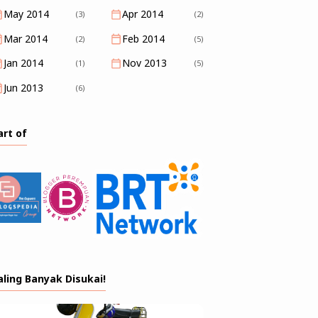
May 2014
Apr 2014
(3)
(2)
Mar 2014
Feb 2014
(2)
(5)
Jan 2014
Nov 2013
(1)
(5)
Jun 2013
(6)
art of
aling Banyak Disukai!