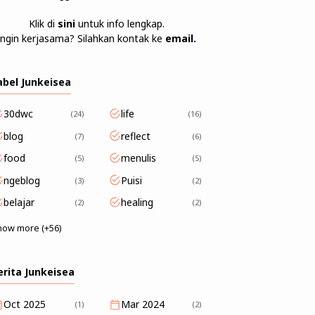
Klik di
sini
untuk info lengkap.
Ingin kerjasama? Silahkan kontak ke
email
.
abel Junkeisea
30dwc
life
24
16
blog
reflect
7
6
food
menulis
5
5
ngeblog
Puisi
3
2
belajar
healing
2
2
how more (+56)
erita Junkeisea
Oct 2025
Mar 2024
(1)
(2)