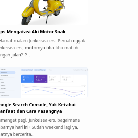
ips Mengatasi Aki Motor Soak
elamat malam Junkeisea-ers. Pernah nggak
unkeisea-ers, motornya tiba-tiba mati di
engah jalan? P…
oogle Search Console, Yuk Ketahui
anfaat dan Cara Pasangnya
emangat pagi, Junkeisea-ers, bagaimana
abarnya hari ini? Sudah weekend lagi ya,
aatnya bercerita…