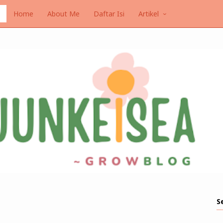
Home
About Me
Daftar Isi
Artikel
S