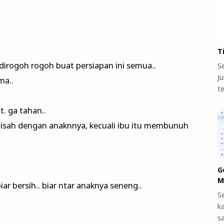
T
dirogoh rogoh buat persiapan ini semua..
S
J
ma..
t
. ga tahan..
isah dengan anaknnya, kecuali ibu itu membunuh
G
M
biar bersih.. biar ntar anaknya seneng..
S
k
s