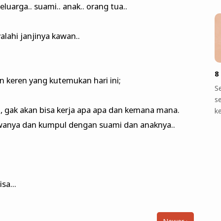
uarga.. suami.. anak.. orang tua..
alahi janjinya kawan..
8
an keren yang kutemukan hari ini;
S
s
b, gak akan bisa kerja apa apa dan kemana mana.
k
awanya dan kumpul dengan suami dan anaknya..
sa...