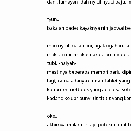
dan.. lumayan idah nyicil nyuci baju..
fyuh..
bakalan padet kayaknya nih jadwal be
mau nyicil malam ini, agak ogahan. soa
maklum ini emak emak galau minggu 
tubi..-haiyah-
mestinya beberapa memori perlu dipi
lagi, karna adanya cuman tablet yang
konputer.. netbook yang ada bisa soh
kadang keluar bunyi tit tit tit yang 
oke..
akhirnya malam ini aju putusin buat b