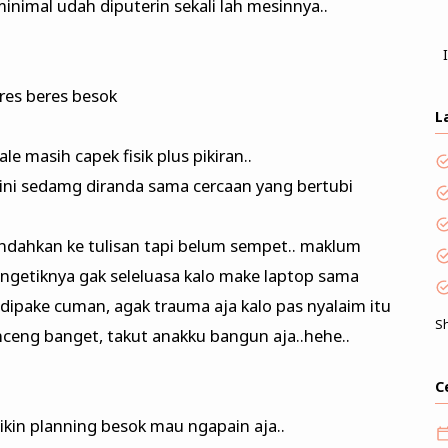
 minimal udah diputerin sekali lah mesinnya..
res beres besok
L
le masih capek fisik plus pikiran..
ini sedamg diranda sama cercaan yang bertubi
ndahkan ke tulisan tapi belum sempet.. maklum
 ngetiknya gak seleluasa kalo make laptop sama
 dipake cuman, agak trauma aja kalo pas nyalaim itu
S
kenceng banget, takut anakku bangun aja..hehe..
C
ikin planning besok mau ngapain aja..