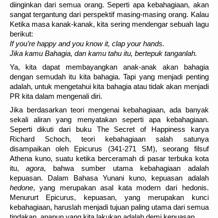
diinginkan dari semua orang. Seperti apa kebahagiaan, akan
sangat tergantung dari perspektif masing-masing orang. Kalau
Ketika masa kanak-kanak, kita sering mendengar sebuah lagu
berikut:
If you’re happy and you know it, clap your hands.
Jika kamu Bahagia, dan kamu tahu itu, bertepuk tanganlah.
Ya, kita dapat membayangkan anak-anak akan bahagia
dengan semudah itu kita bahagia. Tapi yang menjadi penting
adalah, untuk mengetahui kita bahagia atau tidak akan menjadi
PR kita dalam mengenali diri.
Jika berdasarkan teori mengenai kebahagiaan, ada banyak
sekali aliran yang menyatakan seperti apa kebahagiaan.
Seperti dikuti dari buku The Secret of Happiness karya
Richard Schoch, teori kebahagiaan salah satunya
disampaikan oleh Epicurus (341-271 SM), seorang filsuf
Athena kuno, suatu ketika berceramah di pasar terbuka kota
itu,
agora
, bahwa sumber utama kebahagiaan adalah
kepuasan. Dalam Bahasa Yunani kuno, kepuasan adalah
hedone
, yang merupakan asal kata modern dari hedonis.
Menururt Epicurus, kepuasan, yang merupakan kunci
kebahagiaan, haruslah menjadi tujuan paling utama dari semua
tindakan, apapun yang kita lakukan adalah demi kepuasan.