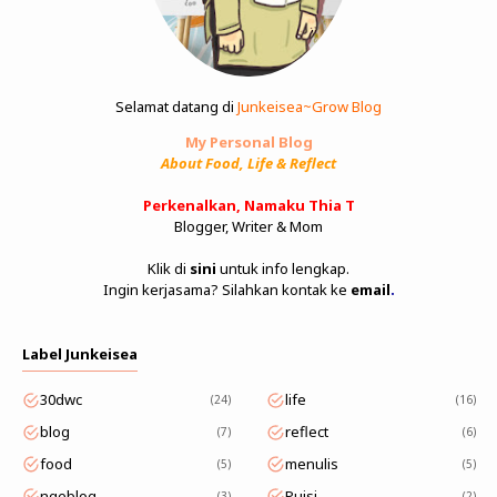
Selamat datang di
Junkeisea~Grow Blog
My Personal Blog
About Food, Life & Reflect
Perkenalkan, Namaku Thia T
Blogger, Writer & Mom
Klik di
sini
untuk info lengkap.
Ingin kerjasama? Silahkan kontak ke
email
.
Label Junkeisea
30dwc
life
24
16
blog
reflect
7
6
food
menulis
5
5
ngeblog
Puisi
3
2