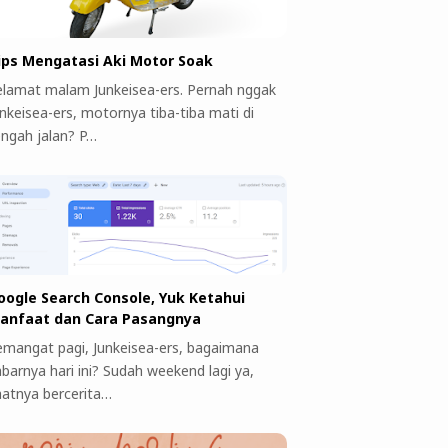
ips Mengatasi Aki Motor Soak
elamat malam Junkeisea-ers. Pernah nggak
unkeisea-ers, motornya tiba-tiba mati di
engah jalan? P…
oogle Search Console, Yuk Ketahui
anfaat dan Cara Pasangnya
emangat pagi, Junkeisea-ers, bagaimana
abarnya hari ini? Sudah weekend lagi ya,
aatnya bercerita…