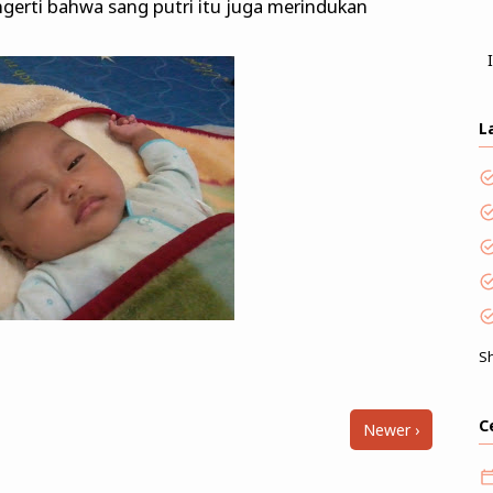
mengerti bahwa sang putri itu juga merindukan
L
S
C
Newer ›