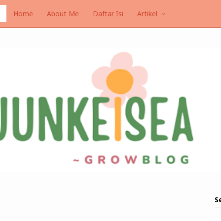
Home
About Me
Daftar Isi
Artikel
S