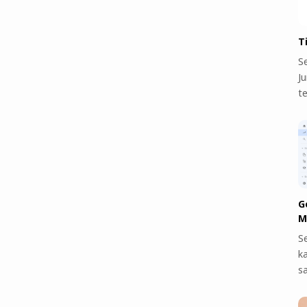
T
S
J
t
G
M
S
k
s