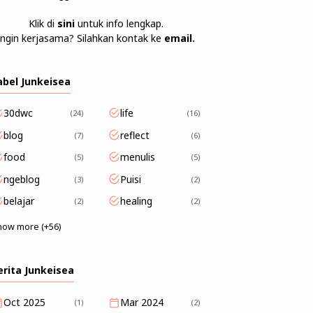
Klik di
sini
untuk info lengkap.
Ingin kerjasama? Silahkan kontak ke
email
.
abel Junkeisea
30dwc
life
24
16
blog
reflect
7
6
food
menulis
5
5
ngeblog
Puisi
3
2
belajar
healing
2
2
how more (+56)
erita Junkeisea
Oct 2025
Mar 2024
(1)
(2)