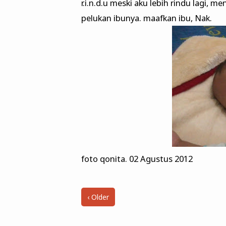
r.i.n.d.u meski aku lebih rindu lagi, 
pelukan ibunya. maafkan ibu, Nak.
foto qonita. 02 Agustus 2012
‹ Older